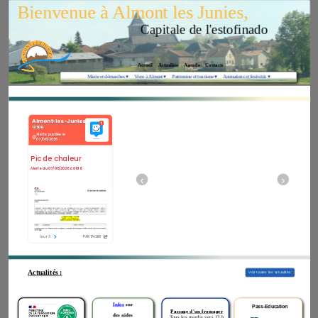
Bienvenue à Almont les Junies,
Capitale de l'estofinado
Accueil
Actualités
Agenda
Contacts
Mairie et démarches
 ▾
Vivre à Almont
 ▾
Patrimoine et tourisme
 ▾
Animations et festivités
 ▾
‹
›
Actualités :
Voir toutes les actualités
Infos
sur
Pass-Education
Passage
d'un fromager
des aides
Tous les mardis vers 13 h