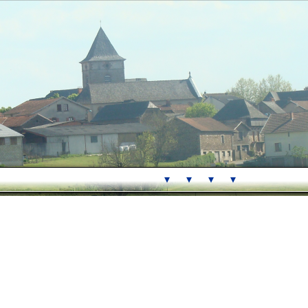
 ▾
 ▾
 ▾
 ▾