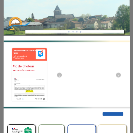
 ▾
 ▾
 ▾
 ▾
‹
›